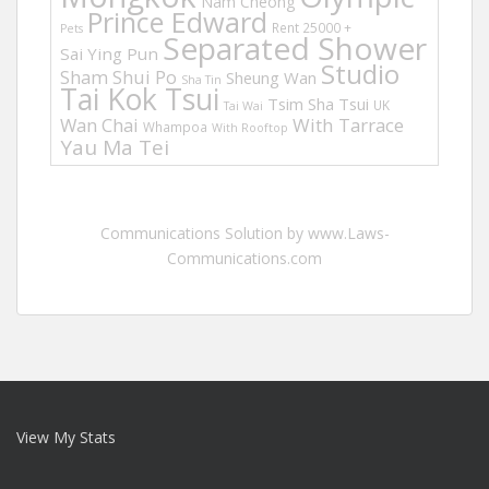
Nam Cheong
Prince Edward
Rent 25000 +
Pets
Separated Shower
Sai Ying Pun
Studio
Sham Shui Po
Sheung Wan
Sha Tin
Tai Kok Tsui
Tsim Sha Tsui
UK
Tai Wai
Wan Chai
With Tarrace
Whampoa
With Rooftop
Yau Ma Tei
Communications Solution by www.Laws-
Communications.com
View My Stats