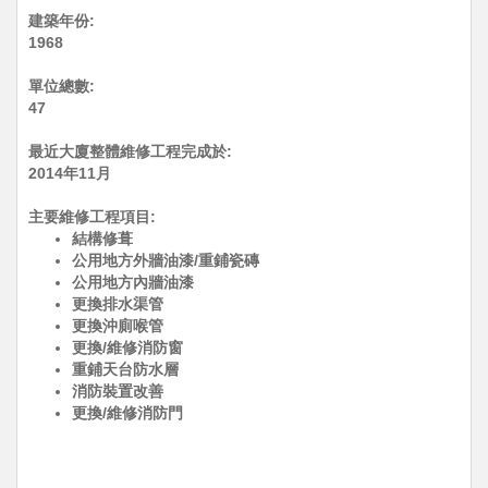
建築年份:
1968
單位總數:
47
最近大廈整體維修工程完成於:
2014年11月
主要維修工程項目:
結構修葺
公用地方外牆油漆/重鋪瓷磚
公用地方內牆油漆
更換排水渠管
更換沖廁喉管
更換/維修消防窗
重鋪天台防水層
消防裝置改善
更換/維修消防門