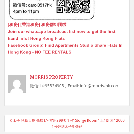
[租房] [香港租房] 租房群组团啦
Join our whatsapp broadcast list now to get the first
hand info! Hong Kong Flats
Facebook Group: Find Apartments Studio Share Flats In
Hong Kong - NO FEE RENTALS
MORRIS PROPERTY
微信: hk95534905 , Email: info@morris-hk.com
Post
太子 利联大厦 低层1/F 实用399呎 1房1Storge Room 1卫1厨 租12000
navigation
1分钟到太子地铁站