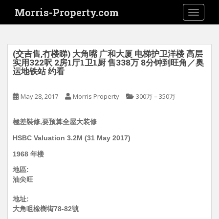
S
Morris-Property.com
TOGGLE
k
i
p
t
(交吉售,冇楼睇) 大角嘴 广和大厦 电梯护卫洋楼 高层
o
实用322呎 2房1厅1卫1厨 售338万 8分钟到旺角／奥
运地铁站 约看
m
a
i
May 28, 2017
Morris Property
300万－350万
n
c
極差裝修,要预算全屋大装修
o
HSBC Valuation 3.2M (31 May 2017)
n
t
1968 年楼
e
地區:
n
油尖旺
t
地址:
大角咀橡樹街78-82號