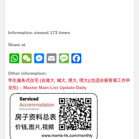
Information viewed 173 times
Share at
W
W
M
E
M
F
h
e
e
m
e
a
Other information:
at
C
s
ai
s
c
学生服务式住宅 (合港大, 城大, 浸大, 理大)(也适合留香港工作毕
s
h
s
l
s
e
业生) – Master Main List Update Daily
A
at
e
a
b
p
n
g
o
p
g
e
o
er
k