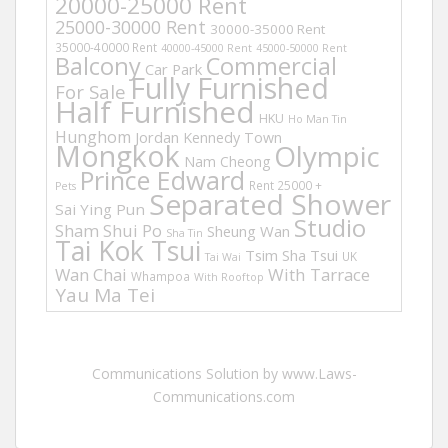
20000-25000 Rent
25000-30000 Rent
30000-35000 Rent
35000-40000 Rent
40000-45000 Rent
45000-50000 Rent
Balcony
Commercial
Car Park
Fully Furnished
For Sale
Half Furnished
HKU
Ho Man Tin
Hunghom
Jordan
Kennedy Town
Mongkok
Olympic
Nam Cheong
Prince Edward
Rent 25000 +
Pets
Separated Shower
Sai Ying Pun
Studio
Sham Shui Po
Sheung Wan
Sha Tin
Tai Kok Tsui
Tsim Sha Tsui
UK
Tai Wai
Wan Chai
With Tarrace
Whampoa
With Rooftop
Yau Ma Tei
Communications Solution by www.Laws-
Communications.com