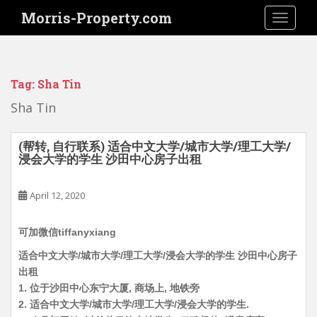
S
Morris-Property.com
TOGGLE
k
i
p
t
Tag:
Sha Tin
o
m
Sha Tin
a
i
(帮转, 自行联系) 适合中文大学/城市大学/理工大学/
n
浸会大学的学生 沙田中心房子出租
c
o
April 12, 2020
n
t
可加微信tiffanyxiang
e
n
适合中文大学/城市大学/理工大学/浸会大学的学生 沙田中心房子
t
出租
1. 位于沙田中心东宁大厦, 商场上, 地铁旁
2. 适合中文大学/城市大学/理工大学/浸会大学的学生.