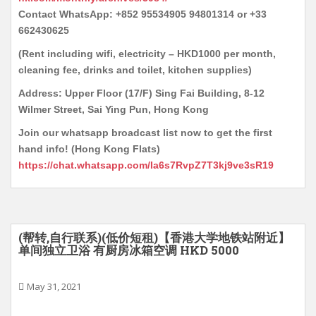
Contact WhatsApp: +852 95534905 94801314 or +33
662430625
(Rent including wifi, electricity – HKD1000 per month,
cleaning fee, drinks and toilet, kitchen supplies)
Address: Upper Floor (17/F) Sing Fai Building, 8-12
Wilmer Street, Sai Ying Pun, Hong Kong
Join our whatsapp broadcast list now to get the first
hand info! (Hong Kong Flats)
https://chat.whatsapp.com/Ia6s7RvpZ7T3kj9ve3sR19
(帮转,自行联系)(低价短租)【香港大学地铁站附近】
单间独立卫浴 有厨房冰箱空调 HKD 5000
May 31, 2021