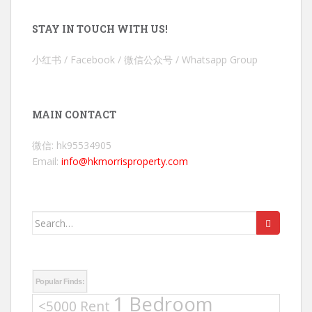
STAY IN TOUCH WITH US!
小红书 / Facebook / 微信公众号 / Whatsapp Group
MAIN CONTACT
微信: hk95534905
Email:
info@hkmorrisproperty.com
Search
for:
Popular Finds:
1 Bedroom
<5000 Rent