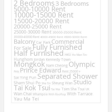
2 Bedrooms
3 Bedrooms
5000-10000 Rent
10000-15000 Rent
15000-20000 Rent
20000-25000 Rent
25000-30000 Rent
30000-35000 Rent
35000-40000 Rent
40000-45000 Rent
45000-50000 Rent
Balcony
Commercial
Car Park
Fully Furnished
For Sale
Half Furnished
HKU
Ho Man Tin
Hunghom
Jordan
Kennedy Town
Mongkok
Olympic
Nam Cheong
Prince Edward
Rent 25000 +
Pets
Separated Shower
Sai Ying Pun
Studio
Sham Shui Po
Sheung Wan
Sha Tin
Tai Kok Tsui
Tsim Sha Tsui
UK
Tai Wai
Wan Chai
With Tarrace
Whampoa
With Rooftop
Yau Ma Tei