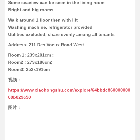
Some seaview can be seen in the living room,
Bright and big rooms
Walk around 1 floor then with lift
Washing machine, refrigerator provided
Utilities excluded, share evenly among all tenants
Address: 211 Des Voeux Road West
Room 1: 239x201cm ;
Room2 : 279x186cm;
Room3: 252x191cm
视频：
https://www.xiaohongshu.com/explore/64bbdc860000000
00b029c50
图片：