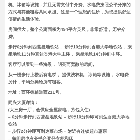
机、冰箱等设施，并且无需支付中介费。水电费按照公平分摊的
方式与其他租客共同承担。这是一个理想的住所，为您提供舒适
便捷的生活体验。
房间很大，整个公寓面积为494平方英尺，非常舒适，
无中介
费
。
步行6分钟到西营盘地铁站， 步行10分钟到香港大学地铁站， 乘
坐地铁11分钟直达香港大学主楼， 乘坐地铁14分钟到中环。
客厅可以看到一些海景， 明亮而宽敞的房间。
从一楼步行上楼后有电梯， 提供洗衣机、冰箱等设施， 水电费
另计，平均分摊给所有租客。
地址：西环德辅道西211号。
同兴大厦详情：
(大三房一厅，会供应全屋家电，拎包入住)
– 6分钟步行到西营盘地铁站 – 步行10分钟即可到达香港大学地
铁站
– 步行2分钟即可到达菜市场 – 附近有连锁超市惠康
– 每间房也有齐书台凳仔衣柜和床