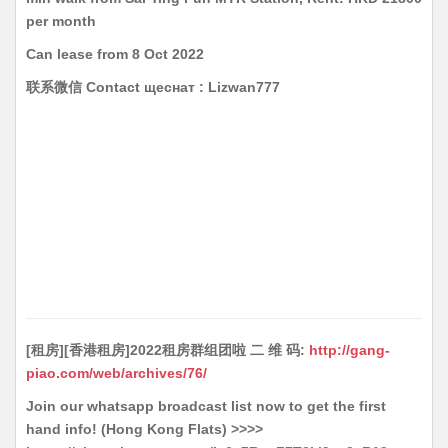
per month
Can lease from 8 Oct 2022
联系微信 Contact щеснат : Lizwan777
[租房][香港租房]2022租房群组团啦 二 维 码:
http://gang-
piao.com/web/archives/76/
Join our whatsapp broadcast list now to get the first
hand info! (Hong Kong Flats) >>>>