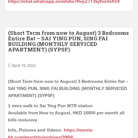
https://chat.whatsapp.com/Ia6s7RvpZ7T3kj9ve3sR19
(Short Term from now to August) 3 Bedrooms
Entire flat – SAI YING PUN, SING FAI
BUILDING (MONTHLY SERVICED
APARTMENT) (SYPSF)
April 19, 2022
(Short Term from now to August) 3 Bedrooms Entire flat –
SAI YING PUN, SING FAI BUILDING (MONTHLY SERVICED
APARTMENT) (SYPSF)
1 mins walk to Sai Ying Pun MTR station
Available from Now to August, HKD 16800 per month all
bills inclusive
Info, Pictures and Videos:
https://morris-
hk.com/monthly/archives/3984/