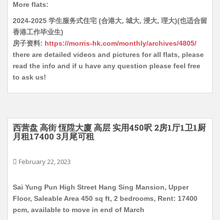
More flats:
2024-2025 学生服务式住宅 (合港大, 城大, 浸大, 理大)(也适合留
香港工作毕业生)
房子资料:
https://morris-hk.com/monthly/archives/4805/
there are detailed videos and pictures for all flats, please
read the info and if u have any question please feel free
to ask us!
西营盘 高街 恆陞大廈 高层 实用450呎 2房1厅1卫1厨
月租17400 3月尾可租
February 22, 2023
Sai Yung Pun High Street Hang Sing Mansion, Upper
Floor, Saleable Area 450 sq ft, 2 bedrooms, Rent: 17400
pcm, available to move in end of March