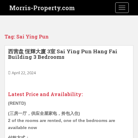
S
Morris-Property.com
TOGGLE
k
i
p
t
Tag:
Sai Ying Pun
o
m
西营盘 恆輝大廈 3室 Sai Ying Pun Hang Fai
a
Building 3 Bedrooms
i
n
April 22, 2024
c
o
n
Latest Price and Availability:
t
e
(RENTD)
n
(三房一厅，供应全屋家电，拎包入住)
t
2 of the rooms are rented, one of the bedrooms are
available now
付款方式：