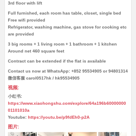
3rd floor with lift
Full furnished, each room has table, closet, single bed
Free wifi provided
Refrigerator, washing machine, gas stove for cooking etc
are provided
3 big rooms + 1 living room + 1 bathroom + 1 kitchen
Around net 460 square feet
Contract can be extended if the flat is available
Contact us now at WhatsApp: +852 95534905 or 94801314
微信客服 carol0517hk / hk95534905
视频:
小红书:
https://www.xiaohongshu.com/explore/64a196b60000000
01101010a
Youtube:
https://youtu.be/p9fdEh0-p2A
图片: