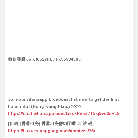
微信客服 carol0517hk / hk95534905
Join our whatsapp broadcast list now to get the first
hand info! (Hong Kong Flats) >>>>
https://chat.whatsapp.com/Ia6s7RvpZ7T3kj9ve3sR19
[租房][香港租房] 香港租房群组团啦 二 维 码:
https://liuxuexianggang.com/archives/76/