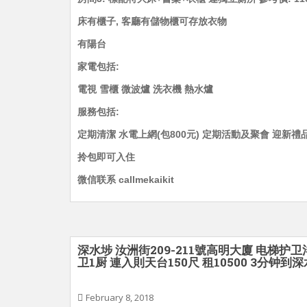
床有櫃子, 客廳有儲物櫃可存放衣物
有陽台
家電包括:
電視 雪櫃 微波爐 洗衣機 熱水爐
服務包括:
定期清潔 水電上網(包800元) 定期活動及聚會 迎新禮
拎包即可入住
微信联系 callmekaikit
深水埗 汝洲街209-211號高明大廈 电梯护卫
卫1厨 連入則天台150尺 租10500 3分钟到
February 8, 2018