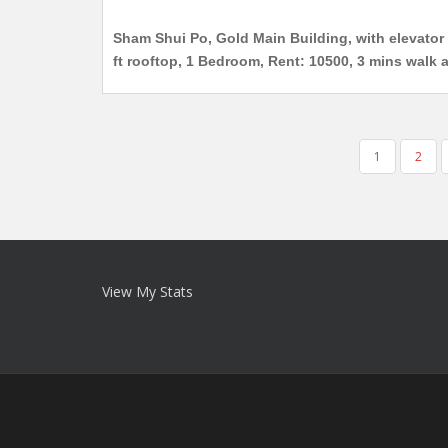
Sham Shui Po, Gold Main Building, with elevator a
ft rooftop, 1 Bedroom, Rent: 10500, 3 mins walk
POSTS
1
2
PAGINATION
View My Stats