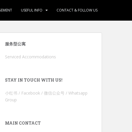
GEMENT
USEFUL INFO
CONTACT & FOLLOW US
服务型公寓
Serviced Accommodations
STAY IN TOUCH WITH US!
小红书 / Facebook / 微信公众号 / Whatsapp
Group
MAIN CONTACT