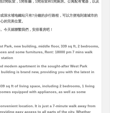
括2間臥室，1間客廳，1間浴室和1間廚房。公寓配有電器，以及
或深水埔地鐵站只有7分鐘的步行路程，可以方便地到達城市的
中心的完美位置。
分。今天就聯繫我們，安排看房吧！
 Park, new building, middle floor, 339 sq ft, 2 bedrooms,
ances and some furnitures, Rent: 18000 pm 7 mins walk
station
 and modern apartment in the sought-after West Park
ilding is brand new, providing you with the latest in
39 sq ft of living space, including 2 bedrooms, 1 living
 comes equipped with appliances, as well as some
convenient location. It is just a 7-minute walk away from
viding easy access to all parts of the city. Whether