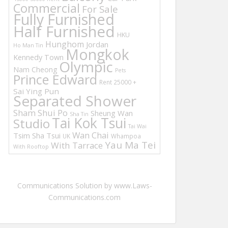
Commercial
For Sale
Fully Furnished
Half Furnished
HKU
Hunghom
Jordan
Ho Man Tin
Mongkok
Kennedy Town
Olympic
Nam Cheong
Pets
Prince Edward
Rent 25000 +
Sai Ying Pun
Separated Shower
Sham Shui Po
Sheung Wan
Sha Tin
Tai Kok Tsui
Studio
Tai Wai
Wan Chai
Tsim Sha Tsui
UK
Whampoa
Yau Ma Tei
With Tarrace
With Rooftop
Communications Solution by www.Laws-
Communications.com