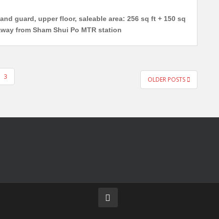
nd guard, upper floor, saleable area: 256 sq ft + 150 sq
 away from Sham Shui Po MTR station
3
OLDER POSTS