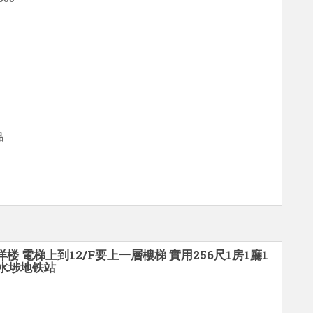
品
洋楼 電梯上到12/F要上一層樓梯 實用256尺1房1廳1
深水埗地铁站