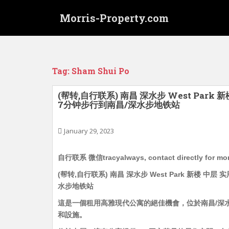
S
Morris-Property.com
k
i
p
t
o
Tag:
Sham Shui Po
m
a
(帮转,自行联系) 南昌 深水步 West Park 
i
7分钟步行到南昌/深水步地铁站
n
c
January 29, 2023
o
n
t
自行联系 微信tracyalways, contact directly for more
e
(帮转,自行联系) 南昌 深水步 West Park 新楼 中层 
n
水步地铁站
t
這是一個租用高雅現代公寓的絕佳機會，位於南昌/深
和設施。