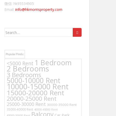
微信: hk95534905
Email:
info@hkmorrisproperty.com
Search
for:
Popular Finds:
1 Bedroom
<5000 Rent
2 Bedrooms
3 Bedrooms
5000-10000 Rent
10000-15000 Rent
15000-20000 Rent
20000-25000 Rent
25000-30000 Rent
30000-35000 Rent
35000-40000 Rent
40000-45000 Rent
Balcony
Car Park
45000-50000 Rent