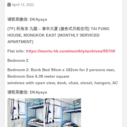
April 13, 2022
请联系微信: DKAyaya
(TF) 旺角东 九龍 – 泰丰大厦 (服务式月租住宅) TAI FUNG
HOUSE, MONGKOK EAST (MONTHLY SERVICED
APARTMENT)
Flat info:
https://morris-hk.com/monthly/archives/557/tf/
Bedroom 2
Bedroom 2: Bunk Bed 90cm x 182cm for 2 persons max,
Bedroom Size 6.38 meter square
windows with open view, desk, chair, closet, hangers, AC
请联系微信: DKAyaya