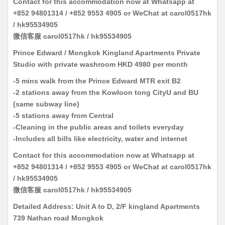
Contact for this accommodation now at Whatsapp at
+852 94801314 / +852 9553 4905 or WeChat at carol0517hk
/ hk95534905
微信客服 carol0517hk / hk95534905
Prince Edward / Mongkok Kingland Apartments Private
Studio with private washroom HKD 4980 per month
-5 mins walk from the Prince Edward MTR exit B2
-2 stations away from the Kowloon tong CityU and BU
(same subway line)
-5 stations away from Central
-Cleaning in the public areas and toilets everyday
-Includes all bills like electricity, water and internet
Contact for this accommodation now at Whatsapp at
+852 94801314 / +852 9553 4905 or WeChat at carol0517hk
/ hk95534905
微信客服 carol0517hk / hk95534905
Detailed Address: Unit A to D, 2/F kingland Apartments
739 Nathan road Mongkok