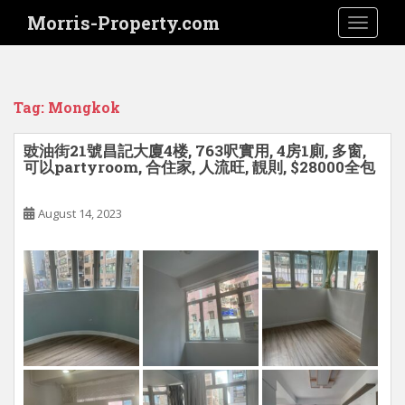
S
Morris-Property.com
TOGGLE
k
i
p
t
Tag:
Mongkok
o
m
豉油街21號昌記大廈4楼, 763呎實用, 4房1廁, 多窗,
a
可以partyroom, 合住家, 人流旺, 靚則, $28000全包
i
n
August 14, 2023
c
o
n
t
e
n
t