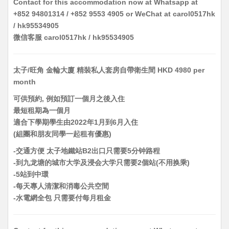
Contact for this accommodation now at Whatsapp at
+852 94801314 / +852 9553 4905 or WeChat at carol0517hk
/ hk95534905
微信客服 carol0517hk / hk95534905
太子/旺角 金輪大廈 精裝私人套房自帶衛生間 HKD 4980 per
month
可供預約, 例如預訂一個月之後入住
最短租期為一個月
適合下學期學生由2022年1月到6月入住
(組團和朋友同學一起租有優惠)
-交通方便 太子地鐵站B2出口只需要5分钟路程
-到九龙塘的城市大学及浸会大学只需要2個站(不用换乘)
-5站到中環
-每天專人清潔和消毒公共空間
-水電網全包 只需要付每月租金