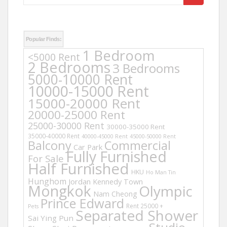
for:
Popular Finds:
1 Bedroom
<5000 Rent
2 Bedrooms
3 Bedrooms
5000-10000 Rent
10000-15000 Rent
15000-20000 Rent
20000-25000 Rent
25000-30000 Rent
30000-35000 Rent
35000-40000 Rent
40000-45000 Rent
45000-50000 Rent
Balcony
Commercial
Car Park
Fully Furnished
For Sale
Half Furnished
HKU
Ho Man Tin
Hunghom
Jordan
Kennedy Town
Mongkok
Olympic
Nam Cheong
Prince Edward
Rent 25000 +
Pets
Separated Shower
Sai Ying Pun