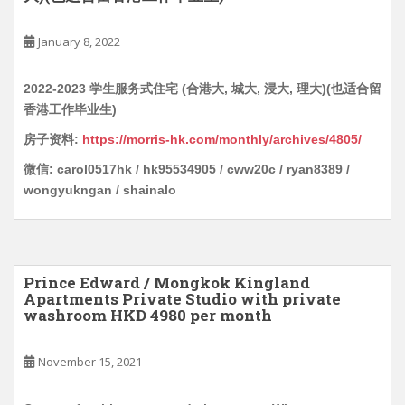
January 8, 2022
2022-2023 学生服务式住宅 (合港大, 城大, 浸大, 理大)(也适合留
香港工作毕业生)
房子资料:
https://morris-hk.com/monthly/archives/4805/
微信: carol0517hk / hk95534905 / cww20c / ryan8389 /
wongyukngan / shainalo
Prince Edward / Mongkok Kingland
Apartments Private Studio with private
washroom HKD 4980 per month
November 15, 2021