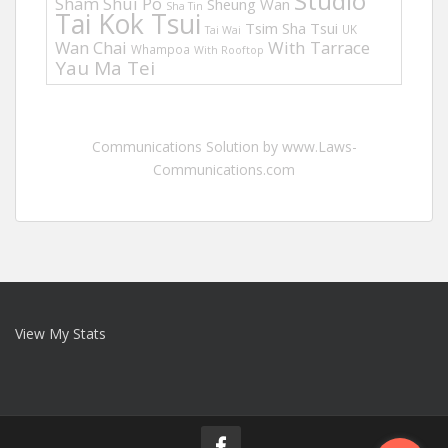
Studio
Sham Shui Po
Sheung Wan
Sha Tin
Tai Kok Tsui
Tsim Sha Tsui
UK
Tai Wai
Wan Chai
With Tarrace
Whampoa
With Rooftop
Yau Ma Tei
Communications Solution by www.Laws-
Communications.com
View My Stats