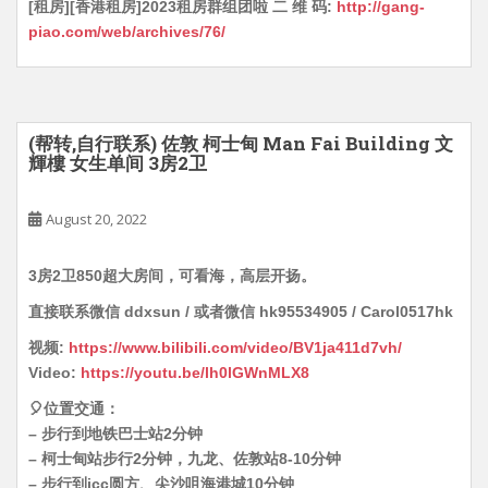
[租房][香港租房]2023租房群组团啦 二 维 码:
http://gang-
piao.com/web/archives/76/
(帮转,自行联系) 佐敦 柯士甸 Man Fai Building 文
輝樓 女生单间 3房2卫
August 20, 2022
3房2卫850超大房间，可看海，高层开扬。
直接联系微信 ddxsun / 或者微信 hk95534905 / Carol0517hk
视频:
https://www.bilibili.com/video/BV1ja411d7vh/
Video:
https://youtu.be/lh0lGWnMLX8
🎈位置交通：
– 步行到地铁巴士站2分钟
– 柯士甸站步行2分钟，九龙、佐敦站8-10分钟
– 步行到icc圆方、尖沙咀海港城10分钟