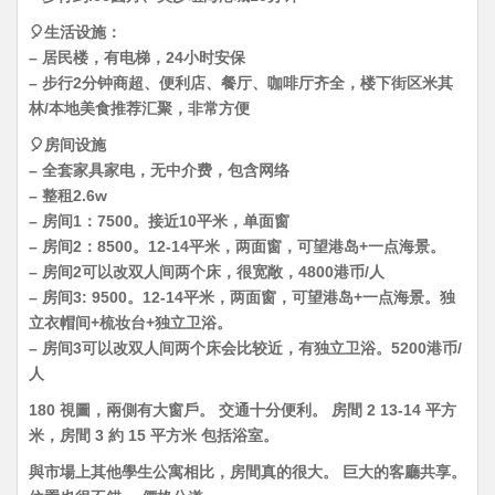
🎈生活设施：
– 居民楼，有电梯，24小时安保
– 步行2分钟商超、便利店、餐厅、咖啡厅齐全，楼下街区米其
林/本地美食推荐汇聚，非常方便
🎈房间设施
– 全套家具家电，无中介费，包含网络
– 整租2.6w
– 房间1：7500。接近10平米，单面窗
– 房间2：8500。12-14平米，两面窗，可望港岛+一点海景。
– 房间2可以改双人间两个床，很宽敞，4800港币/人
– 房间3: 9500。12-14平米，两面窗，可望港岛+一点海景。独
立衣帽间+梳妆台+独立卫浴。
– 房间3可以改双人间两个床会比较近，有独立卫浴。5200港币/
人
180 視圖，兩側有大窗戶。 交通十分便利。 房間 2 13-14 平方
米，房間 3 約 15 平方米 包括浴室。
與市場上其他學生公寓相比，房間真的很大。 巨大的客廳共享。