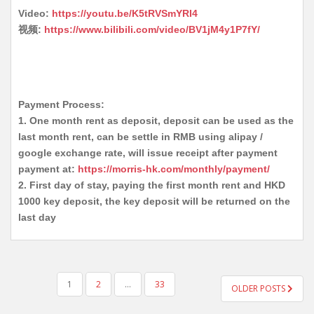
Video:
https://youtu.be/K5tRVSmYRI4
视频:
https://www.bilibili.com/video/BV1jM4y1P7fY/
Payment Process:
1. One month rent as deposit, deposit can be used as the
last month rent, can be settle in RMB using alipay /
google exchange rate, will issue receipt after payment
payment at:
https://morris-hk.com/monthly/payment/
2. First day of stay, paying the first month rent and HKD
1000 key deposit, the key deposit will be returned on the
last day
POSTS
1
2
…
33
OLDER POSTS
PAGINATION