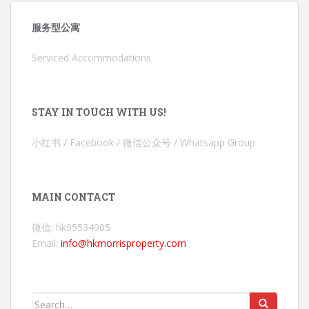
服务型公寓
Serviced Accommodations
STAY IN TOUCH WITH US!
小红书 / Facebook / 微信公众号 / Whatsapp Group
MAIN CONTACT
微信: hk95534905
Email:
info@hkmorrisproperty.com
Search