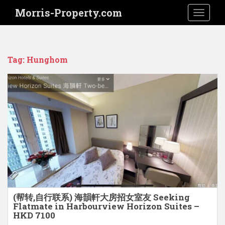
S
Morris-Property.com
TOGGLE
k
i
p
t
Tag:
Hunghom
o
m
a
i
n
c
o
n
t
e
n
t
(帮转,自行联系) 海韻軒大房招女室友 Seeking
Flatmate in Harbourview Horizon Suites –
HKD 7100