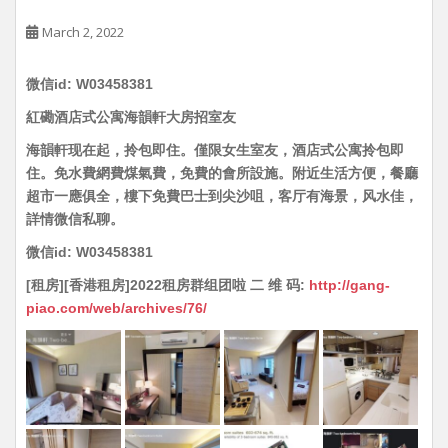
March 2, 2022
微信id: W03458381
紅磡酒店式公寓海韻軒大房招室友
海韻軒现在起，拎包即住。僅限女生室友，酒店式公寓拎包即
住。免水費網費煤氣費，免費的會所設施。附近生活方便，餐廳
超市一應俱全，樓下免費巴士到尖沙咀，客厅有海景，风水佳，
詳情微信私聊。
微信id: W03458381
[租房][香港租房]2022租房群组团啦 二 维 码:
http://gang-
piao.com/web/archives/76/