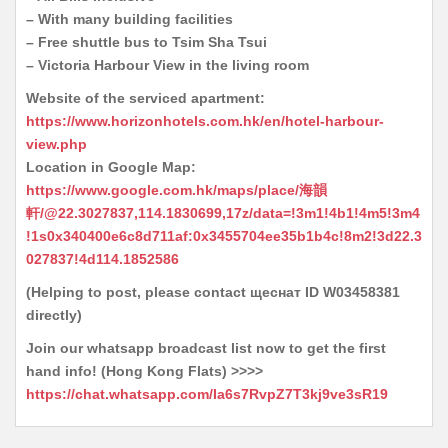
– With many building facilities
– Free shuttle bus to Tsim Sha Tsui
– Victoria Harbour View in the living room
Website of the serviced apartment:
https://www.horizonhotels.com.hk/en/hotel-harbour-
view.php
Location in Google Map:
https://www.google.com.hk/maps/place/海韻
軒/@22.3027837,114.1830699,17z/data=!3m1!4b1!4m5!3m4
!1s0x340400e6c8d711af:0x3455704ee35b1b4c!8m2!3d22.3
027837!4d114.1852586
(Helping to post, please contact щеснат ID W03458381
directly)
Join our whatsapp broadcast list now to get the first
hand info! (Hong Kong Flats) >>>>
https://chat.whatsapp.com/Ia6s7RvpZ7T3kj9ve3sR19