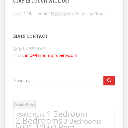
STAY IN TOUCH WITH US!
小红书 / Facebook / 微信公众号 / Whatsapp Group
MAIN CONTACT
微信: hk95534905
Email:
info@hkmorrisproperty.com
Search
for:
Popular Finds:
1 Bedroom
<5000 Rent
2 Bedrooms
3 Bedrooms
5000-10000 Rent