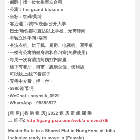
·侧卧｜找一位女生室友合租
·公寓：the grand blossom
·坐标：红磡/黄埔
·靠近理工/城市/浸会/公开大学
·巴士/地铁都可直达以上学校，无需转乘
·有独立洗手间+浴室
·有洗衣机、烘干机、厨房、电视机、写字桌
·一楼有公寓的健身房和自习室(免费使用)
·每周一次有清洁阿姨打扫家里
·楼下有餐厅，街市，惠康百佳，便利店
·可以线上/线下看房子
·无需中介费，押一付一
·5980港币/月
·WeChat：soymilk_0920
·WhatsApp：95856577
[租 房] [香 港 租 房] 2022 租 房 群 组 团 啦
二 维 码:
http://gang-piao.com/web/archives/76/
Master Suite in a Shared Flat in HungHom, all bills
inclusive ready to move in (Female)