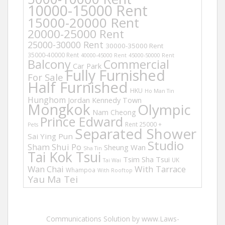
10000-15000 Rent
15000-20000 Rent
20000-25000 Rent
25000-30000 Rent
30000-35000 Rent
35000-40000 Rent
40000-45000 Rent
45000-50000 Rent
Balcony
Commercial
Car Park
Fully Furnished
For Sale
Half Furnished
HKU
Ho Man Tin
Hunghom
Jordan
Kennedy Town
Mongkok
Olympic
Nam Cheong
Prince Edward
Rent 25000 +
Pets
Separated Shower
Sai Ying Pun
Studio
Sham Shui Po
Sheung Wan
Sha Tin
Tai Kok Tsui
Tsim Sha Tsui
UK
Tai Wai
Wan Chai
With Tarrace
Whampoa
With Rooftop
Yau Ma Tei
Communications Solution by www.Laws-