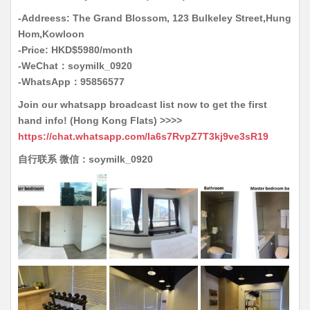
-Addreess: The Grand Blossom, 123 Bulkeley Street,Hung
Hom,Kowloon
-Price: HKD$5980/month
-WeChat：soymilk_0920
-WhatsApp：95856577
Join our whatsapp broadcast list now to get the first
hand info! (Hong Kong Flats) >>>>
https://chat.whatsapp.com/Ia6s7RvpZ7T3kj9ve3sR19
自行联系 微信：soymilk_0920