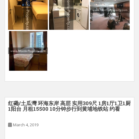
红磡/土瓜灣 环海东岸 高层 实用309尺 1房1厅1卫1厨
1阳台 月租15500 10分钟步行到黄埔地铁站 约看
March 4, 2019