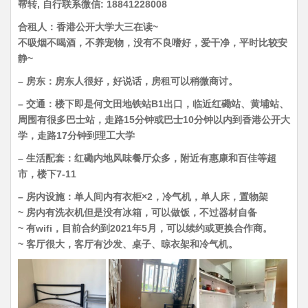
帮转, 自行联系微信: 18841228008
合租人：香港公开大学大三在读~
不吸烟不喝酒，不养宠物，没有不良嗜好，爱干净，平时比较安
静~
– 房东：房东人很好，好说话，房租可以稍微商讨。
– 交通：楼下即是何文田地铁站B1出口，临近红磡站、黄埔站、
周围有很多巴士站，走路15分钟或巴士10分钟以内到香港公开大
学，走路17分钟到理工大学
– 生活配套：红磡内地风味餐厅众多，附近有惠康和百佳等超
市，楼下7-11
– 房内设施：单人间内有衣柜×2，冷气机，单人床，置物架
~ 房内有洗衣机但是没有冰箱，可以做饭，不过器材自备
~ 有wifi，目前合约到2021年5月，可以续约或更换合作商。
~ 客厅很大，客厅有沙发、桌子、晾衣架和冷气机。