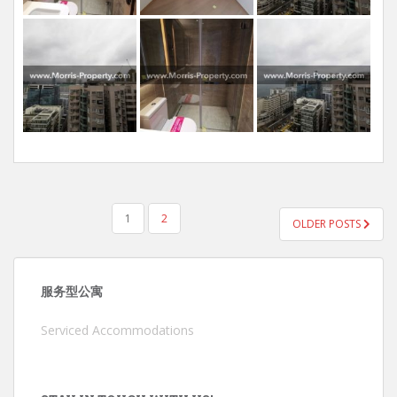
POSTS
1
2
OLDER POSTS
PAGINATION
服务型公寓
Serviced Accommodations