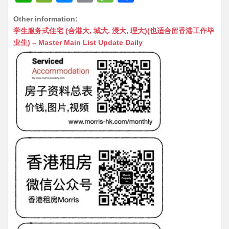
h
e
e
m
e
a
Other information:
at
C
s
ai
s
c
学生服务式住宅 (合港大, 城大, 浸大, 理大)(也适合留香港工作毕
s
h
s
l
s
e
业生) – Master Main List Update Daily
A
at
e
a
b
p
n
g
o
p
g
e
o
er
k