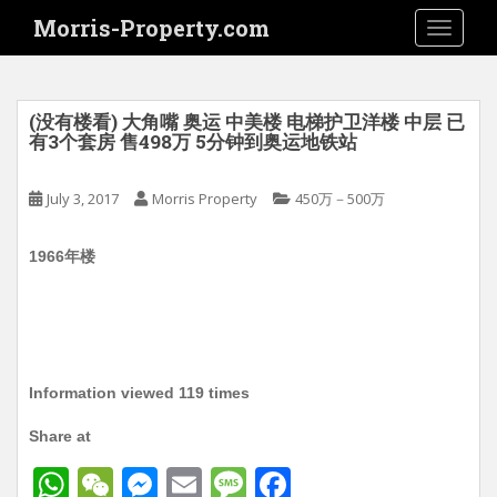
S
Morris-Property.com
TOGGLE
k
i
p
t
(没有楼看) 大角嘴 奥运 中美楼 电梯护卫洋楼 中层 已
o
有3个套房 售498万 5分钟到奥运地铁站
m
a
July 3, 2017
Morris Property
450万－500万
i
n
1966年楼
c
o
n
t
e
n
Information viewed 119 times
t
Share at
W
W
M
E
M
F