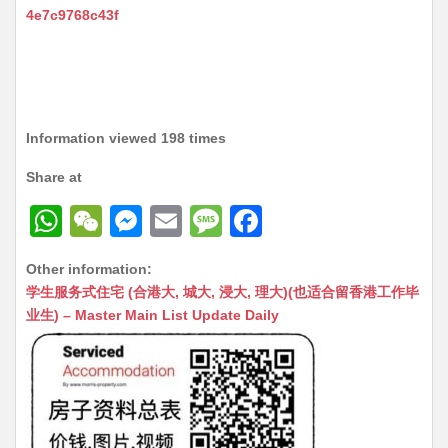
4e7c9768c43f
Information viewed 198 times
Share at
W
W
M
E
M
F
h
e
e
m
e
a
Other information:
at
C
s
ai
s
c
学生服务式住宅 (合港大, 城大, 浸大, 理大)(也适合留香港工作毕
s
h
s
l
s
e
业生) – Master Main List Update Daily
A
at
e
a
b
p
n
g
o
p
g
e
o
er
k