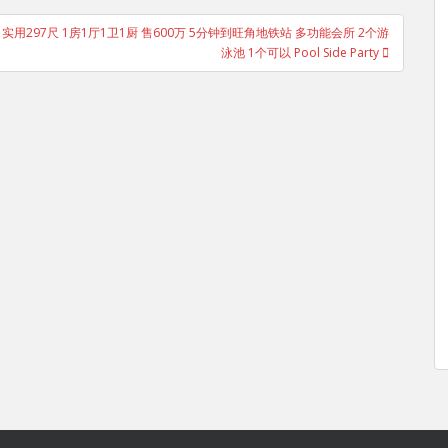
 中层 实用297尺 1房1厅1卫1厨 售600万 5分钟到旺角地铁站 多功能会所 2个游
泳池 1个可以 Pool Side Party