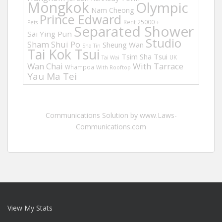
Mongkok
Olympic
Nam Cheong
Prince Edward
Rent 25000 +
Pets
Separated Shower
Sai Ying Pun
Studio
Sham Shui Po
Sheung Wan
Sha Tin
Tai Kok Tsui
Tsim Sha Tsui
UK
Tai Wai
Wan Chai
With Tarrace
Whampoa
With Rooftop
Yau Ma Tei
Communications Solution by www.Laws-
Communications.com
View My Stats