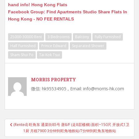
hand info! Hong Kong Flats
Facebook Group: Find Apartments Studio Share Flats In
Hong Kong - NO FEE RENTALS
25000-30000 Rent
3 Bedrooms
Balcony
Fully Furnished
Half Furnished
Prince Edward
Separated Shower
Sham Shui Po
Tai Kok Tsui
MORRIS PROPERTY
微信: hk95534905 , Email: info@morris-hk.com
Post
(Rented) 旺角东 通菜街85号 唐8/F (走8层楼梯) 面积~150尺 开放式1卫
navigation
1厨 月租7900 3分钟到旺角地铁站/7分钟到旺角东地铁站