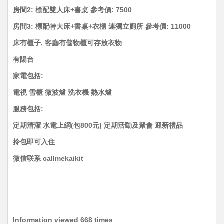
房間2: 標配雙人床+書桌 參考價: 7500
房間3: 標配特大床+書桌+衣櫃 連獨立廁所 參考價: 11000
床有櫃子, 客廳有儲物櫃可存放衣物
有陽台
家電包括:
電視 雪櫃 微波爐 洗衣機 熱水爐
服務包括:
定期清潔 水電上網(包800元) 定期活動及聚會 迎新禮品
拎包即可入住
微信联系 callmekaikit
Information viewed 668 times