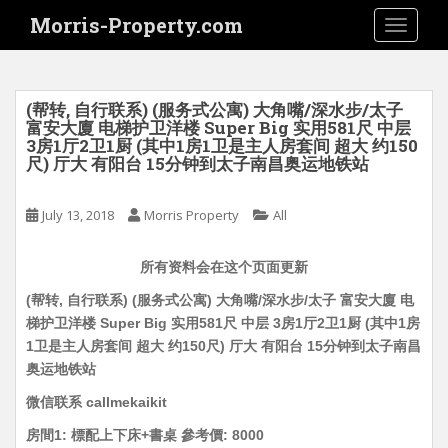
S
Morris-Property.com
TOGGLE
k
i
p
t
(帮转, 自行联系) (服务式公寓) 大角嘴/深水步/太子
o
富安大廈 电梯护卫洋楼 Super Big 实用581尺 中层
3房1厅2卫1厨 (其中1房1卫是主人房套间 超大 约150
m
尺) 厅大 有阳台 15分钟到太子南昌奥运地铁站
a
i
July 13, 2018
Morris Property
All
n
c
o
所有资料会在这个页面更新
n
(帮转, 自行联系) (服务式公寓) 大角嘴/深水步/太子 富安大廈 电
t
梯护卫洋楼 Super Big 实用581尺 中层 3房1厅2卫1厨 (其中1房
e
1卫是主人房套间 超大 约150尺) 厅大 有阳台 15分钟到太子南昌
n
奥运地铁站
t
微信联系 callmekaikit
房間1: 標配上下床+書桌 參考價: 8000