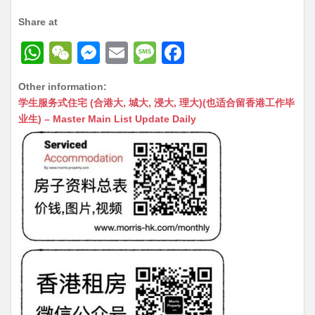
Share at
W
W
M
E
M
F
h
e
e
m
e
a
Other information:
at
C
s
ai
s
c
学生服务式住宅 (合港大, 城大, 浸大, 理大)(也适合留香港工作毕
s
h
s
l
s
e
业生) – Master Main List Update Daily
A
at
e
a
b
p
n
g
o
p
g
e
o
er
k