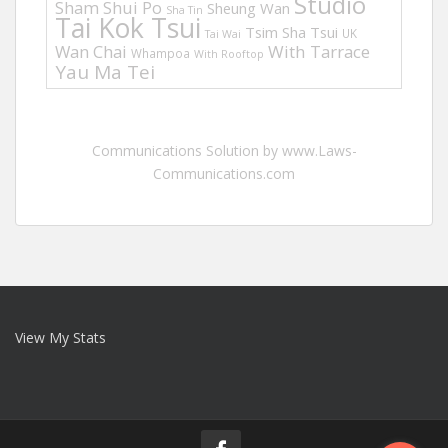
Studio
Sham Shui Po
Sheung Wan
Sha Tin
Tai Kok Tsui
Tsim Sha Tsui
UK
Tai Wai
Wan Chai
With Tarrace
Whampoa
With Rooftop
Yau Ma Tei
Communications Solution by www.Laws-
Communications.com
View My Stats