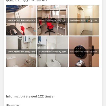
联系方式：QQ 1315732877
Information viewed 122 times
Share at