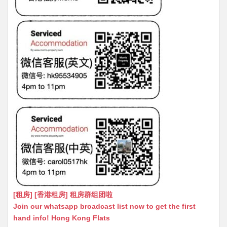
[租房] [香港租房] 租房群组团啦
Join our whatsapp broadcast list now to get the first
hand info! Hong Kong Flats