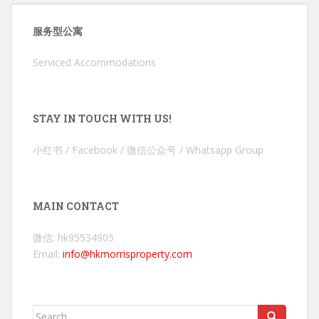
服务型公寓
Serviced Accommodations
STAY IN TOUCH WITH US!
小红书 / Facebook / 微信公众号 / Whatsapp Group
MAIN CONTACT
微信: hk95534905
Email:
info@hkmorrisproperty.com
Search