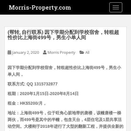
S
Morris-Property.com
TOGGLE
k
i
p
t
(帮转, 自行联系) 因下学期分配到学校宿舍，转租超
o
性价比上海街499号，男生小单人间
m
a
January 2, 2020
Morris Property
All
i
n
因下学期分配到学校宿舍，转租超性价比上海街499号，男生小
c
单人间，
o
n
联系方式: QQ 1315732877
t
租期：2020年1月15日-2020年8月14日
e
租金：HK$5200/月，
n
t
地址：上海街499号，位于旺角心脏地带的唐楼，该幢唐楼一梯
两伙，而499号是其中的半幢，包含天台，4层住宅及1层共享活
动空间。大楼刚于2018年进行了大型的翻新工程，并提供全新的