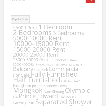
for:
Popular Finds:
1 Bedroom
<5000 Rent
2 Bedrooms
3 Bedrooms
5000-10000 Rent
10000-15000 Rent
15000-20000 Rent
20000-25000 Rent
25000-30000 Rent
30000-35000 Rent
35000-40000 Rent
40000-45000 Rent
45000-50000 Rent
Balcony
Commercial
Car Park
Fully Furnished
For Sale
Half Furnished
HKU
Ho Man Tin
Hunghom
Jordan
Kennedy Town
Mongkok
Olympic
Nam Cheong
Prince Edward
Rent 25000 +
Pets
Separated Shower
Sai Ying Pun