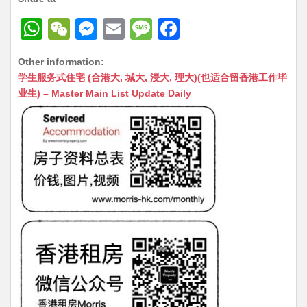
W
W
M
E
M
F
h
e
e
m
e
a
Other information:
at
C
s
ai
s
c
学生服务式住宅 (合港大, 城大, 浸大, 理大)(也适合留香港工作毕
s
h
s
l
s
e
业生) – Master Main List Update Daily
A
at
e
a
b
p
n
g
o
p
g
e
o
er
k