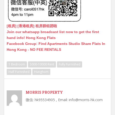
[租房] [香港租房] 租房群组团啦
Join our whatsapp broadcast list now to get the first
hand info! Hong Kong Flats
Facebook Group: Find Apartments Studio Share Flats In
Hong Kong - NO FEE RENTALS
1 Bedroom
5000-10000 Rent
Fully Furnished
Half Furnished
Hunghom
MORRIS PROPERTY
微信: hk95534905 , Email: info@morris-hk.com