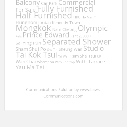
Balcony
Commercial
Car Park
Fully Furnished
For Sale
Half Furnished
HKU
Ho Man Tin
Hunghom
Jordan
Kennedy Town
Mongkok
Olympic
Nam Cheong
Prince Edward
Rent 25000 +
Pets
Separated Shower
Sai Ying Pun
Studio
Sham Shui Po
Sheung Wan
Sha Tin
Tai Kok Tsui
Tsim Sha Tsui
UK
Tai Wai
Wan Chai
With Tarrace
Whampoa
With Rooftop
Yau Ma Tei
Communications Solution by www.Laws-
Communications.com