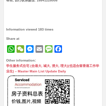
帮转, 自行联系微信: 18841228008
Information viewed 183 times
Share at
W
W
M
E
M
F
h
e
e
m
e
a
Other information:
at
C
s
ai
s
c
学生服务式住宅 (合港大, 城大, 浸大, 理大)(也适合留香港工作毕
s
h
s
l
s
e
业生) – Master Main List Update Daily
A
at
e
a
b
p
n
g
o
p
g
e
o
er
k