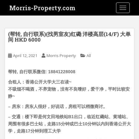
S
Morris-Property.com
TOGGLE
k
i
p
t
(帮转, 自行联系)(找男室友)红磡 洋楼高层(14/F) 大单
o
间 HKD 6000
m
a
April 12, 2021
Morris Property
All
i
n
帮转, 自行联系微信: 18841228008
c
o
合租人：香港公开大学大三在读~
n
不吸烟不喝酒，不养宠物，没有不良嗜好，爱干净，平时比较安
t
静~
e
– 房东：房东人很好，好说话，房租可以稍微商讨。
n
– 交通：楼下即是何文田地铁站B1出口，临近红磡站、黄埔站、
t
周围有很多巴士站，走路15分钟或巴士10分钟以内到香港公开大
学，走路17分钟到理工大学