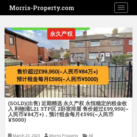
S
Morris-Property.com
TOGGLE
k
i
p
t
o
m
a
i
n
c
o
n
t
e
(SOLD)(出售) 近期精选 永久产权 永恒稳定的租金收
入 利物浦L21 3TP区 2卧室排屋 售价超过£99,950(~
n
人民币¥84万+)，预计租金每月£595(~人民币
t
¥5000)
March 23, 2023
Morris Property
All