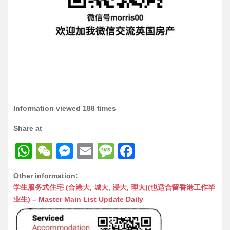
Information viewed 188 times
Share at
W
W
M
E
M
F
h
e
e
m
e
a
Other information:
at
C
s
ai
s
c
学生服务式住宅 (合港大, 城大, 浸大, 理大)(也适合留香港工作毕
s
h
s
l
s
e
业生) – Master Main List Update Daily
A
at
e
a
b