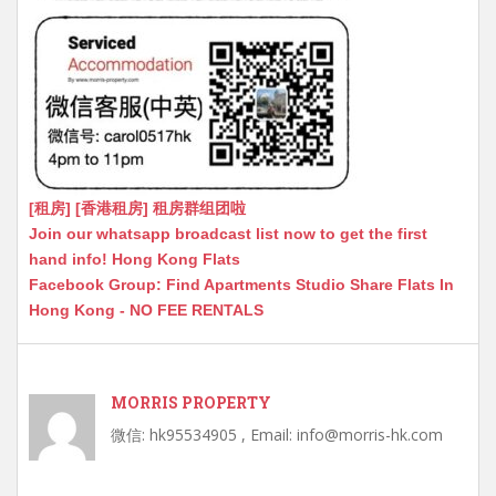
[租房] [香港租房] 租房群组团啦
Join our whatsapp broadcast list now to get the first
hand info! Hong Kong Flats
Facebook Group: Find Apartments Studio Share Flats In
Hong Kong - NO FEE RENTALS
MORRIS PROPERTY
微信: hk95534905 , Email: info@morris-hk.com