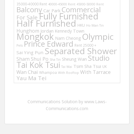
35000-40000 Rent
40000-45000 Rent
45000-50000 Rent
Balcony
Commercial
Car Park
Fully Furnished
For Sale
Half Furnished
HKU
Ho Man Tin
Hunghom
Jordan
Kennedy Town
Mongkok
Olympic
Nam Cheong
Prince Edward
Rent 25000 +
Pets
Separated Shower
Sai Ying Pun
Studio
Sham Shui Po
Sheung Wan
Sha Tin
Tai Kok Tsui
Tsim Sha Tsui
UK
Tai Wai
Wan Chai
With Tarrace
Whampoa
With Rooftop
Yau Ma Tei
Communications Solution by www.Laws-
Communications.com