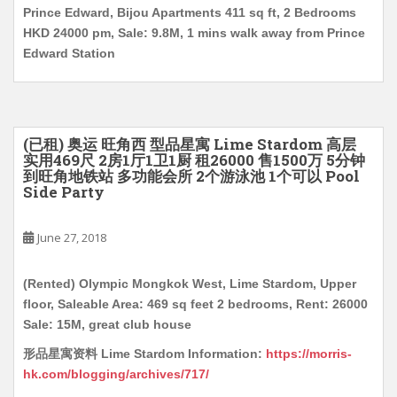
Prince Edward, Bijou Apartments 411 sq ft, 2 Bedrooms
HKD 24000 pm, Sale: 9.8M, 1 mins walk away from Prince
Edward Station
(已租) 奥运 旺角西 型品星寓 Lime Stardom 高层
实用469尺 2房1厅1卫1厨 租26000 售1500万 5分钟
到旺角地铁站 多功能会所 2个游泳池 1个可以 Pool
Side Party
June 27, 2018
(Rented) Olympic Mongkok West, Lime Stardom, Upper
floor, Saleable Area: 469 sq feet 2 bedrooms, Rent: 26000
Sale: 15M, great club house
形品星寓资料 Lime Stardom Information:
https://morris-
hk.com/blogging/archives/717/