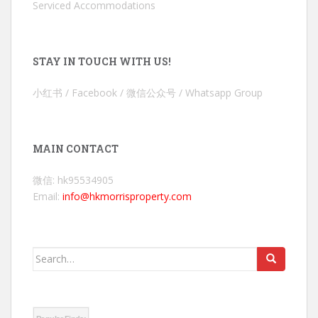
Serviced Accommodations
STAY IN TOUCH WITH US!
小红书 / Facebook / 微信公众号 / Whatsapp Group
MAIN CONTACT
微信: hk95534905
Email:
info@hkmorrisproperty.com
Search
for: