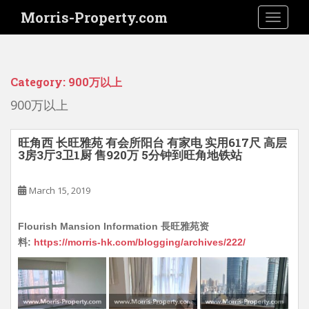
S
Morris-Property.com
TOGGLE
k
i
p
t
Category:
900万以上
o
m
900万以上
a
i
旺角西 长旺雅苑 有会所阳台 有家电 实用617尺 高层
n
3房3厅3卫1厨 售920万 5分钟到旺角地铁站
c
o
March 15, 2019
n
t
Flourish Mansion Information 長旺雅苑资
e
料:
https://morris-hk.com/blogging/archives/222/
n
t