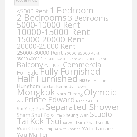
Popular Finds:
1 Bedroom
<5000 Rent
2 Bedrooms
3 Bedrooms
5000-10000 Rent
10000-15000 Rent
15000-20000 Rent
20000-25000 Rent
25000-30000 Rent
30000-35000 Rent
35000-40000 Rent
40000-45000 Rent
45000-50000 Rent
Balcony
Commercial
Car Park
Fully Furnished
For Sale
Half Furnished
HKU
Ho Man Tin
Hunghom
Jordan
Kennedy Town
Mongkok
Olympic
Nam Cheong
Prince Edward
Rent 25000 +
Pets
Separated Shower
Sai Ying Pun
Studio
Sham Shui Po
Sheung Wan
Sha Tin
Tai Kok Tsui
Tsim Sha Tsui
UK
Tai Wai
Wan Chai
With Tarrace
Whampoa
With Rooftop
Yau Ma Tei