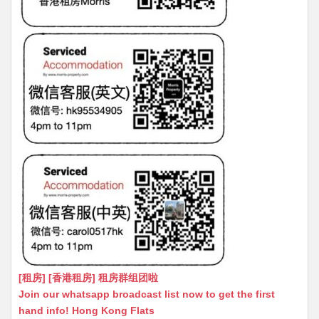
[租房] [香港租房] 租房群组团啦
Join our whatsapp broadcast list now to get the first
hand info! Hong Kong Flats