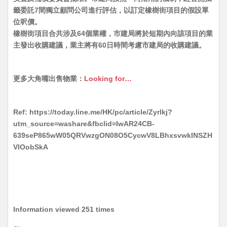
籤委託7間獨立顧問公司進行評估，以訂定橡樹街項目的假設單
位呎價。
橡樹街項目合共涉及64個業權，市建局將於短期內向該項目的業
主發出收購建議，業主將有60日時間考慮市建局的收購建議。
更多大角嘴出售物業：
Looking for…
Ref: https://today.line.me/HK/pc/article/Zyrlkj?
utm_source=washare&fbclid=IwAR24CB-
639seP865wW05QRVwzgON08O5CycwV8LBhxsvwkINSZH
VIOobSkA
Information viewed 251 times