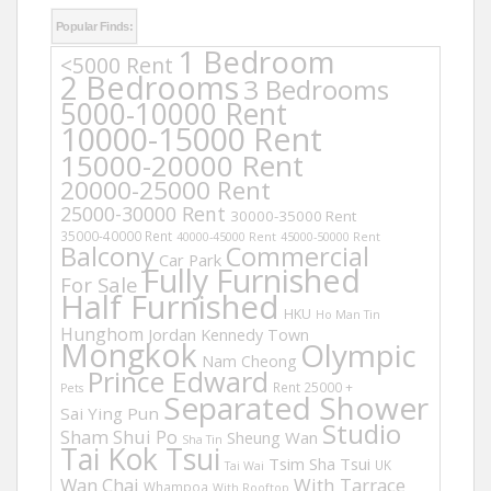
Popular Finds:
1 Bedroom
<5000 Rent
2 Bedrooms
3 Bedrooms
5000-10000 Rent
10000-15000 Rent
15000-20000 Rent
20000-25000 Rent
25000-30000 Rent
30000-35000 Rent
35000-40000 Rent
40000-45000 Rent
45000-50000 Rent
Balcony
Commercial
Car Park
Fully Furnished
For Sale
Half Furnished
HKU
Ho Man Tin
Hunghom
Jordan
Kennedy Town
Mongkok
Olympic
Nam Cheong
Prince Edward
Rent 25000 +
Pets
Separated Shower
Sai Ying Pun
Studio
Sham Shui Po
Sheung Wan
Sha Tin
Tai Kok Tsui
Tsim Sha Tsui
UK
Tai Wai
Wan Chai
With Tarrace
Whampoa
With Rooftop