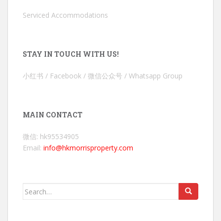
Serviced Accommodations
STAY IN TOUCH WITH US!
小红书 / Facebook / 微信公众号 / Whatsapp Group
MAIN CONTACT
微信: hk95534905
Email:
info@hkmorrisproperty.com
Search
for: