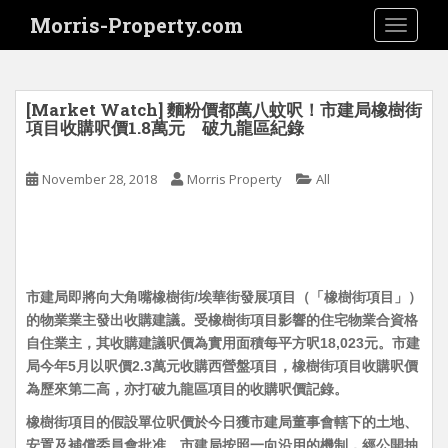
S
Morris-Property.com
TOGGLE
k
i
p
t
[Market Watch] 麵粉價都萬八蚊呎！市建局橡樹街
o
項目收購呎價1.8萬元 破九龍區紀錄
m
a
November 28, 2018
Morris Property
All
i
n
c
o
n
市建局即將向大角嘴橡樹街/埃華街發展項目（「橡樹街項目」）
t
的物業業主發出收購建議。受橡樹街項目影響的住宅物業合資格
e
自住業主，其
收購建議呎價為實用面積每平方呎18,023元
。市建
n
局今年5月以呎價2.3萬元收購西營盤項目，
橡樹街項目收購呎價
t
為歷來第二高
，亦打破九龍區項目的收購呎價記錄。
橡樹街項目的假設單位呎價於今日獲市建局董事會轄下的土地、
安置及補償委員會批准。市建局按照一向沿用的機制，經公開抽