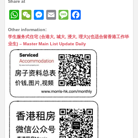
Share at
W
W
M
E
M
F
h
e
e
m
e
a
Other information:
at
C
s
ai
s
c
学生服务式住宅 (合港大, 城大, 浸大, 理大)(也适合留香港工作毕
s
h
s
l
s
e
业生) – Master Main List Update Daily
A
at
e
a
b
p
n
g
o
p
g
e
o
er
k