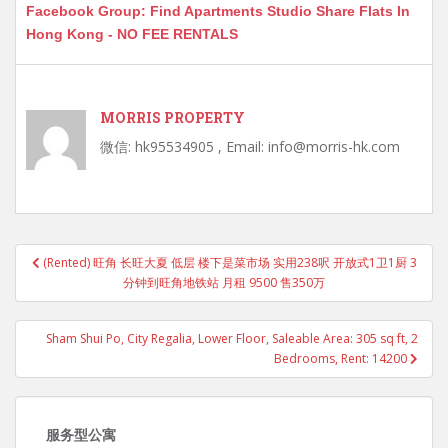
Facebook Group: Find Apartments Studio Share Flats In
Hong Kong - NO FEE RENTALS
MORRIS PROPERTY
微信: hk95534905 , Email: info@morris-hk.com
Post
(Rented) 旺角 长旺大夏 低层 楼下是菜市场 实用238呎 开放式1卫1厨 3
navigation
分钟到旺角地铁站 月租 9500 售350万
Sham Shui Po, City Regalia, Lower Floor, Saleable Area: 305 sq ft, 2
Bedrooms, Rent: 14200
服务型公寓